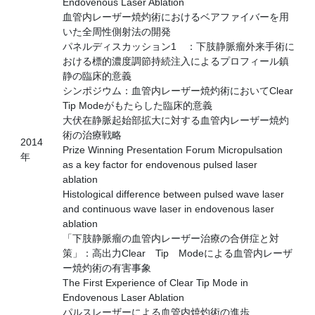
Endovenous Laser Ablation
血管内レーザー焼灼術におけるベアファイバーを用
いた全周性側射法の開発
パネルディスカッション1 ：下肢静脈瘤外来手術に
おける標的濃度調節持続注入によるプロフィール鎮
静の臨床的意義
シンポジウム：血管内レーザー焼灼術においてClear
Tip Modeがもたらした臨床的意義
大伏在静脈起始部拡大に対する血管内レーザー焼灼
術の治療戦略
2014
Prize Winning Presentation Forum Micropulsation
年
as a key factor for endovenous pulsed laser
ablation
Histological difference between pulsed wave laser
and continuous wave laser in endovenous laser
ablation
「下肢静脈瘤の血管内レーザー治療の合併症と対
策」：高出力Clear Tip Modeによる血管内レーザ
ー焼灼術の有害事象
The First Experience of Clear Tip Mode in
Endovenous Laser Ablation
パルスレーザーによる血管内焼灼術の進歩