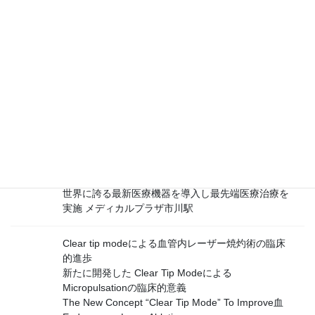
and Peak
Power for Endovenous
Laser Ablation：In Vitro Study
｢下肢静脈瘤に対する最新のｱﾌﾟﾛｰﾁ｣：新しく 開発し
た Clear Tip Mode による血管内レーザー焼灼術
榊原パルス
Micro-pulsed wavelength is key to CoolTouch patent
P30～31
総会賞推奨セッション 血管内レーザー焼灼術による
Clear Tip Modeの臨床的意義
下肢静脈瘤における血管内レーザー焼灼術の最前線
静脈壁の熱変性に対する組織学的検討 ～血管内レー
ザー治療のための基礎的研究～
世界に誇る最新医療機器を導入し最先端医療治療を
実施 メディカルプラザ市川駅
Clear tip modeによる血管内レーザー焼灼術の臨床
的進歩
新たに開発した Clear Tip Modeによる
Micropulsationの臨床的意義
The New Concept “Clear Tip Mode” To Improve血