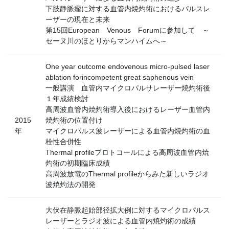
下肢静脈瘤に対する血管内焼灼術におけるパルスレ
ーザーの現在と未来
第15回European Venous Forumに参加して ～
セーヌ川のほとりからマンハイムへ～
One year outcome endovenous micro-pulsed laser
ablation forincompetent great saphenous vein
一般講演 血管内マイクロパルサレーザー焼灼術後
１年成績検討
高周波血管内焼灼術導入後におけるレーザー血管内
2015
焼灼術の位置付け
年
マイクロパルス波レーザーによる血管内焼灼術の血
栓性合併性
Thermal profileプロトコールによる高周波血管内焼
灼術の初期臨床成績
高周波放電のThermal profileからみた新しいラジオ
波焼灼法の開発
大伏在静脈起始部径拡大例に対するマイクロパルス
レーザーとラジオ波による血管内焼灼術の成績